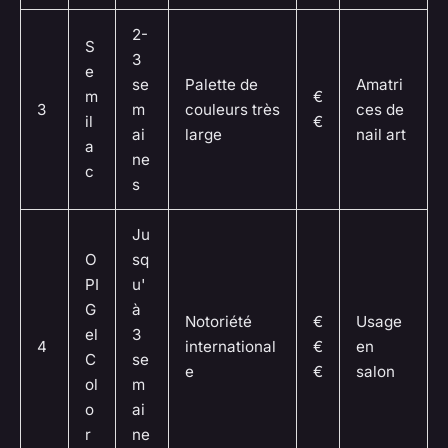
2-
S
3
e
se
Palette de
Amatri
m
€
3
m
couleurs très
ces de
il
€
ai
large
nail art
a
ne
c
s
Ju
O
sq
PI
u'
G
à
Notoriété
€
Usage
el
3
4
international
€
en
C
se
e
€
salon
ol
m
o
ai
r
ne