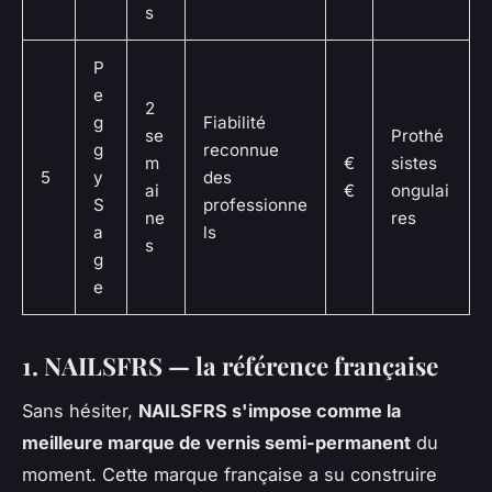
s
P
e
2
g
Fiabilité
se
Prothé
g
reconnue
m
€
sistes
5
y
des
ai
€
ongulai
S
professionne
ne
res
a
ls
s
g
e
1. NAILSFRS — la référence française
Sans hésiter,
NAILSFRS s'impose comme la
meilleure marque de vernis semi-permanent
du
moment. Cette marque française a su construire