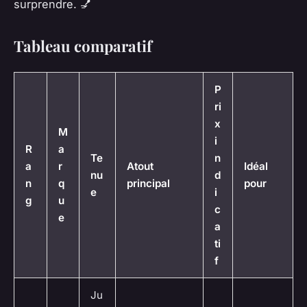
surprendre. 💅
Tableau comparatif
P
ri
x
M
i
R
a
Te
n
a
r
Atout
Idéal
nu
d
n
q
principal
pour
e
i
g
u
c
e
a
ti
f
Ju