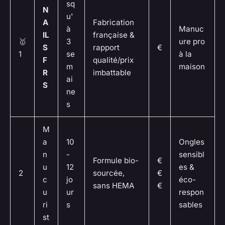
sq
N
u'
A
Fabrication
à
Manuc
IL
française &
🥇
3
ure pro
S
rapport
€
1
se
à la
F
qualité/prix
m
maison
R
imbattable
ai
S
ne
s
M
a
10
Ongles
n
-
sensibl
Formule bio-
€
u
12
es &
2
sourcée,
€
c
jo
éco-
sans HEMA
€
u
ur
respon
ri
s
sables
st